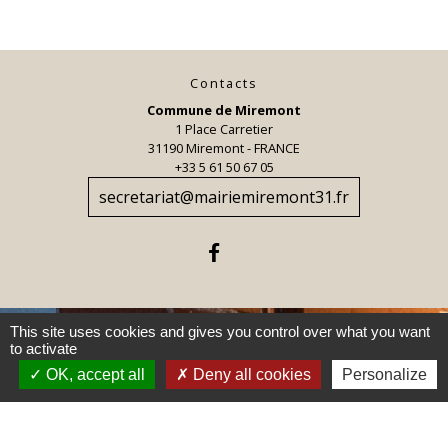
Contacts
Commune de Miremont
1 Place Carretier
31190 Miremont - FRANCE
+33 5 61 50 67 05
secretariat@mairiemiremont31.fr
This site uses cookies and gives you control over what you want
to activate
Jumelages
OK, accept all
Deny all cookies
Personalize
Torrefarrera, Espagne