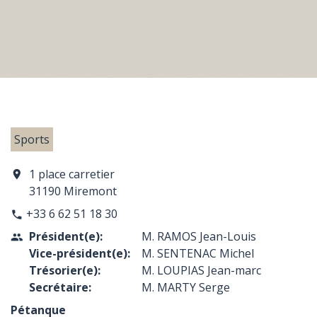
Sports
1 place carretier
location_on
31190 Miremont
+33 6 62 51 18 30
phone
Président(e):
M. RAMOS Jean-Louis
people
Vice-président(e):
M. SENTENAC Michel
Trésorier(e):
M. LOUPIAS Jean-marc
Secrétaire:
M. MARTY Serge
Pétanque