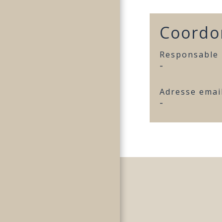
Coordo
Responsable
-
Adresse emai
-