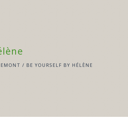
élène
IREMONT
/
BE YOURSELF BY HÉLÈNE