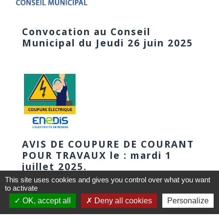
Convocation au Conseil
Municipal du Jeudi 26 juin 2025
AVIS DE COUPURE DE COURANT
POUR TRAVAUX le : mardi 1
juillet 2025.
This site uses cookies and gives you control over what you want
to activate
OK, accept all
Deny all cookies
Personalize
1
-2
-3
-4
-5
-6
-
7
-8
-9
-10