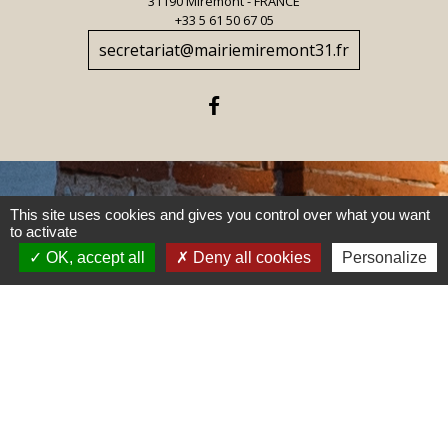
31190 Miremont - FRANCE
+33 5 61 50 67 05
secretariat@mairiemiremont31.fr
This site uses cookies and gives you control over what you want
Jumelages
to activate
OK, accept all
Deny all cookies
Personalize
Torrefarrera, Espagne
Mentions légales
-
Politique de confidentialité
-
Accessibilité
-
Plan du site
-
Gestion des cookies
Site créé en partenariat avec Réseau des Communes