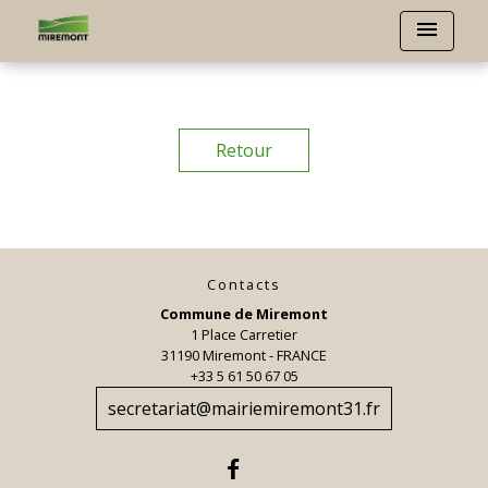
menu
Retour
Contacts
Commune de Miremont
1 Place Carretier
31190 Miremont - FRANCE
+33 5 61 50 67 05
secretariat@mairiemiremont31.fr